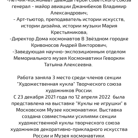
-Лётчик-космонавт дважды герой Советского Союза
генерал - майор авиации Джанибеков Владимир
Александрович;
- Арт-тьютор, преподаватель истории искусств,
истории дизайна, истории музыки Мария
Крестьяникова;
-Директор Дома космонавтов В Звёздном городке
Кривоносов Андрей Викторович;
-Заведующая научно-экспозиционным отделом
Мемориального музея Космонавтики Геворкян
Татьяна Алексеевна.
Работа заняла 3 место среди членов секции
"Художественная кукла" Творческого союза
художников России.
С 23 декабря 2021 года по 12 апреля 2022 была
представлена на выставке "Куклы не игрушки" в
Московском Музее космонавтики. Выставка
создана совместными усилиями секции
художественной куклы творческого союза
художников декоративно-прикладного искусства
России и Музея космонавтики.